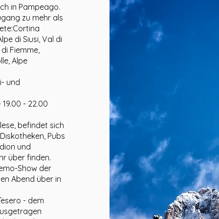
sich in Pampeago.
ugang zu mehr als
iete:Cortina
e di Siusi, Val di
 di Fiemme,
le, Alpe
i- und
19.00 - 22.00
ese, befindet sich
 Diskotheken, Pubs
adion und
r über finden.
Demo-Show der
zen Abend über in
Tesero - dem
ausgetragen