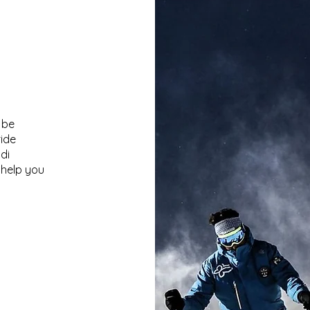
 be
ride
di
help you