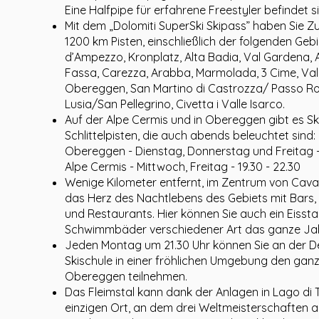
Eine Halfpipe für erfahrene Freestyler befindet 
Mit dem „Dolomiti SuperSki Skipass” haben Sie Z
1200 km Pisten, einschließlich der folgenden Geb
d’Ampezzo, Kronplatz, Alta Badia, Val Gardena, Alp
Fassa, Carezza, Arabba, Marmolada, 3 Cime, Val
Obereggen, San Martino di Castrozza/ Passo Rol
Lusia/San Pellegrino, Civetta i Valle Isarco.
Auf der Alpe Cermis und in Obereggen gibt es Sk
Schlittelpisten, die auch abends beleuchtet sind:
Obereggen - Dienstag, Donnerstag und Freitag - 
Alpe Cermis - Mittwoch, Freitag - 19.30 - 22.30
Wenige Kilometer entfernt, im Zentrum von Caval
das Herz des Nachtlebens des Gebiets mit Bars,
und Restaurants. Hier können Sie auch ein Eisst
Schwimmbäder verschiedener Art das ganze Jah
Jeden Montag um 21.30 Uhr können Sie an der 
Skischule in einer fröhlichen Umgebung den gan
Obereggen teilnehmen.
Das Fleimstal kann dank der Anlagen in Lago di 
einzigen Ort, an dem drei Weltmeisterschaften 