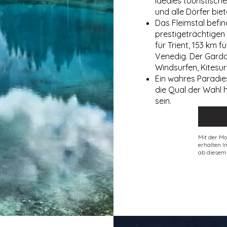
ideales touristische
und alle Dörfer bi
Das Fleimstal befind
prestigeträchtigen 
für Trient, 153 km 
Venedig. Der Gardas
Windsurfen, Kitesu
Ein wahres Paradies
die Qual der Wahl 
sein.
Mit der Mo
erhalten I
ab diesem