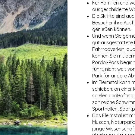
Für Familien und w
ausgeschilderte W
Die Skilifte sind 
Besucher ihre Ausf
genießen können.
Und wenn Sie gerne
gut ausgestattete
Fahrradverleih, auc
können Sie mit de
Pordoi-Pass beginn
führt, nicht weit v
Park für andere Abf
Im Fleimstal kann m
schießen, an einer 
spielen undRafting 
zahlreiche Schwimm
Sporthallen, Sport
Das Fleimstal ist m
Museen, Naturpark
junge Wissenschaftl