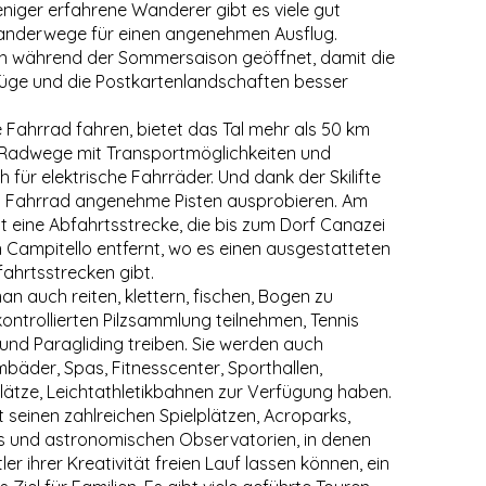
eniger erfahrene Wanderer gibt es viele gut
anderwege für einen angenehmen Ausflug.
auch während der Sommersaison geöffnet, damit die
lüge und die Postkartenlandschaften besser
 Fahrrad fahren, bietet das Tal mehr als 50 km
 Radwege mit Transportmöglichkeiten und
h für elektrische Fahrräder. Und dank der Skilifte
m Fahrrad angenehme Pisten ausprobieren. Am
t eine Abfahrtsstrecke, die bis zum Dorf Canazei
on Campitello entfernt, wo es einen ausgestatteten
ahrtsstrecken gibt.
an auch reiten, klettern, fischen, Bogen zu
kontrollierten Pilzsammlung teilnehmen, Tennis
und Paragliding treiben. Sie werden auch
bäder, Spas, Fitnesscenter, Sporthallen,
plätze, Leichtathletikbahnen zur Verfügung haben.
it seinen zahlreichen Spielplätzen, Acroparks,
s und astronomischen Observatorien, in denen
er ihrer Kreativität freien Lauf lassen können, ein