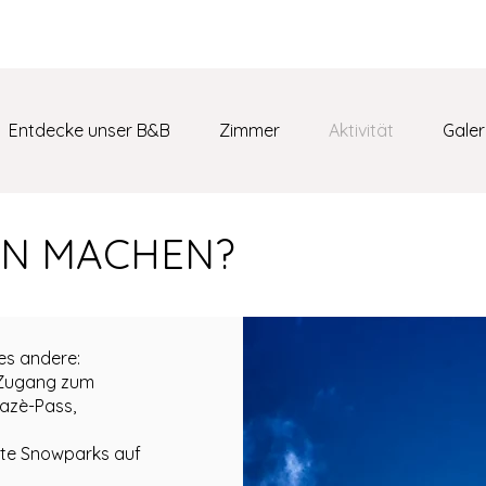
me
info@casadefiemme.com
+39 3
Entdecke unser B&B
Zimmer
Aktivität
Galer
N MACHEN?
es andere:
 Zugang zum
vazè-Pass,
tete Snowparks auf