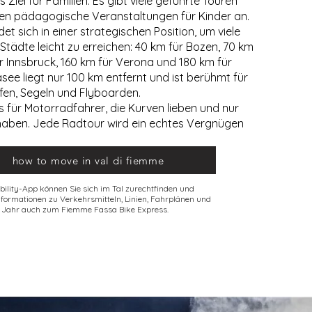
s Ziel für Familien. Es gibt viele geführte Touren
eten pädagogische Veranstaltungen für Kinder an.
et sich in einer strategischen Position, um viele
Städte leicht zu erreichen: 40 km für Bozen, 70 km
für Innsbruck, 160 km für Verona und 180 km für
ee liegt nur 100 km entfernt und ist berühmt für
rfen, Segeln und Flyboarden.
 für Motorradfahrer, die Kurven lieben und nur
haben. Jede Radtour wird ein echtes Vergnügen
how to move in val di fiemme
bility-App können Sie sich im Tal zurechtfinden und
nformationen zu Verkehrsmitteln, Linien, Fahrplänen und
 Jahr auch zum Fiemme Fassa Bike Express.