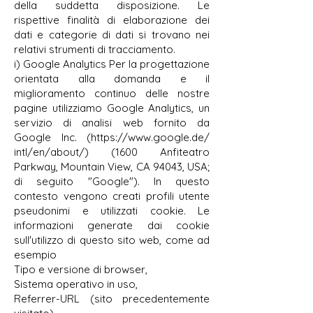
della suddetta disposizione. Le
rispettive finalità di elaborazione dei
dati e categorie di dati si trovano nei
relativi strumenti di tracciamento.
i) Google Analytics Per la progettazione
orientata alla domanda e il
miglioramento continuo delle nostre
pagine utilizziamo Google Analytics, un
servizio di analisi web fornito da
Google Inc. (
https://www.google.de/
intl/en/about/) (1600 Anfiteatro
Parkway, Mountain View, CA 94043, USA;
di seguito "Google"). In questo
contesto vengono creati profili utente
pseudonimi e utilizzati cookie. Le
informazioni generate dai cookie
sull'utilizzo di questo sito web, come ad
esempio
Tipo e versione di browser,
Sistema operativo in uso,
Referrer-URL (sito precedentemente