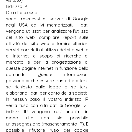
visitato),
Indirizzo IP,
Ora di accesso.
sono trasmessi al server di Google
negli USA ed ivi memorizzati. I dati
vengono utilizzati per analizzare l'utilizzo
del sito web, compilare report sulle
attività del sito web e fornire ulteriori
servizi correlati all'utilizzo del sito web e
di Internet a scopo di ricerche di
mercato e per la progettazione di
queste pagine Internet in funzione della
domanda. Queste informazioni
possono anche essere trasferite a terzi
se richiesto dalla legge o se terzi
elaborano i dati per conto della società.
In nessun caso il vostro indirizzo IP
verrà fuso con altri dati di Google. Gli
indirizzi IP vengono resi anonimi in
modo che non sia possibile
un'assegnazione (mascheramento IP). È
possibile rifiutare l'uso dei cookie