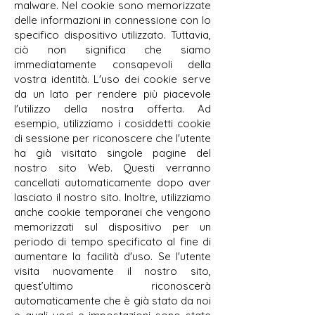
malware. Nel cookie sono memorizzate
delle informazioni in connessione con lo
specifico dispositivo utilizzato. Tuttavia,
ciò non significa che siamo
immediatamente consapevoli della
vostra identità. L'uso dei cookie serve
da un lato per rendere più piacevole
l'utilizzo della nostra offerta. Ad
esempio, utilizziamo i cosiddetti cookie
di sessione per riconoscere che l'utente
ha già visitato singole pagine del
nostro sito Web. Questi verranno
cancellati automaticamente dopo aver
lasciato il nostro sito. Inoltre, utilizziamo
anche cookie temporanei che vengono
memorizzati sul dispositivo per un
periodo di tempo specificato al fine di
aumentare la facilità d'uso. Se l'utente
visita nuovamente il nostro sito,
quest’ultimo riconoscerà
automaticamente che è già stato da noi