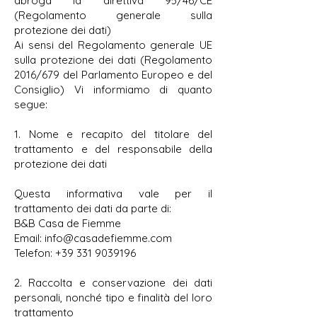
abroga la direttiva 95/46/CE
(Regolamento generale sulla
protezione dei dati)
Ai sensi del Regolamento generale UE
sulla protezione dei dati (Regolamento
2016/679 del Parlamento Europeo e del
Consiglio) Vi informiamo di quanto
segue:
1. Nome e recapito del titolare del
trattamento e del responsabile della
protezione dei dati
Questa informativa vale per il
trattamento dei dati da parte di:
B&B Casa de Fiemme
Email: info@casadefiemme.com
Telefon: +39 331 9039196
2. Raccolta e conservazione dei dati
personali, nonché tipo e finalità del loro
trattamento