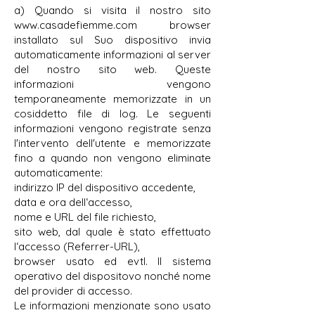
a) Quando si visita il nostro sito
www.casadefiemme.com
browser
installato sul Suo dispositivo invia
automaticamente informazioni al server
del nostro sito web. Queste
informazioni vengono
temporaneamente memorizzate in un
cosiddetto file di log. Le seguenti
informazioni vengono registrate senza
l'intervento dell'utente e memorizzate
fino a quando non vengono eliminate
automaticamente:
indirizzo IP del dispositivo accedente,
data e ora dell‘accesso,
nome e URL del file richiesto,
sito web, dal quale è stato effettuato
l‘accesso (Referrer-URL),
browser usato ed evtl. Il sistema
operativo del dispositovo nonché nome
del provider di accesso.
Le informazioni menzionate sono usato