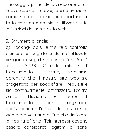
messaggio prima della creazione di un
nuovo cookie. Tuttavia, la disattivazione
completa dei cookie può portare al
fatto che non è possibile utilizzare tutte
le funzioni del nostro sito web.
5. Strumenti di analisi
a) Tracking-Tools Le misure di controllo
elencate di seguito e da noi utilizzate
vengono eseguite in base all'art. 6 c. 1
let. f GDPR. Con le misure di
tracciamento utilizzate, vogliamo
garantire che il nostro sito web sia
progettato per soddisfare i requisiti e
sia continuamente ottimizzato. D'altro
canto, utilizziamo le misure di
tracciamento per registrare
statisticamente l'utilizzo del nostro sito
web e per valutarlo al fine di ottimizzare
la nostra offerta. Tali interessi devono
essere considerati legittimi ai sensi