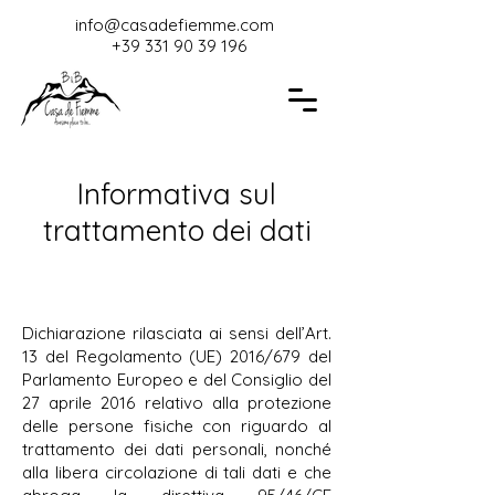
info@casadefiemme.com
+39 331 90 39 196
Informativa sul
trattamento dei dati
Dichiarazione rilasciata ai sensi dell’Art.
13 del Regolamento (UE) 2016/679 del
Parlamento Europeo e del Consiglio del
27 aprile 2016 relativo alla protezione
delle persone fisiche con riguardo al
trattamento dei dati personali, nonché
alla libera circolazione di tali dati e che