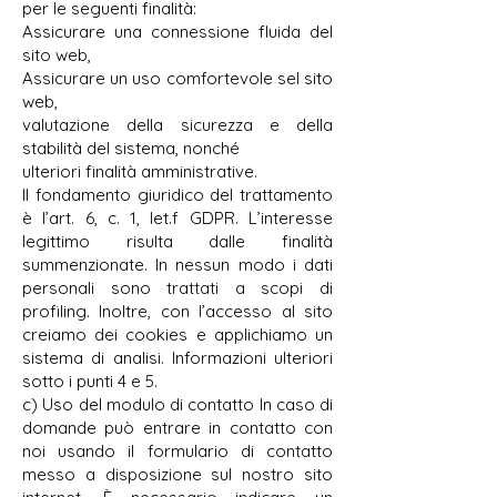
per le seguenti finalità:
Assicurare una connessione fluida del
sito web,
Assicurare un uso comfortevole sel sito
web,
valutazione della sicurezza e della
stabilità del sistema, nonché
ulteriori finalità amministrative.
Il fondamento giuridico del trattamento
è l’art. 6, c. 1, let.f GDPR. L’interesse
legittimo risulta dalle finalità
summenzionate. In nessun modo i dati
personali sono trattati a scopi di
profiling. Inoltre, con l’accesso al sito
creiamo dei cookies e applichiamo un
sistema di analisi. Informazioni ulteriori
sotto i punti 4 e 5.
c) Uso del modulo di contatto In caso di
domande può entrare in contatto con
noi usando il formulario di contatto
messo a disposizione sul nostro sito